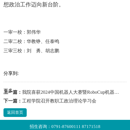
想政治工作迈向新台阶。
一审一校：郭伟华
二审二校：华教铮、任泰鸣
三审三校：刘 勇、胡志鹏
分享到:
更多
上一篇：
我院喜获2024中国机器人大赛暨RoboCup机器人世界杯中国赛一等奖
下一篇：
工程学院召开教职工政治理论学习会
返回首页
招生咨询：0791-87600111 87171518