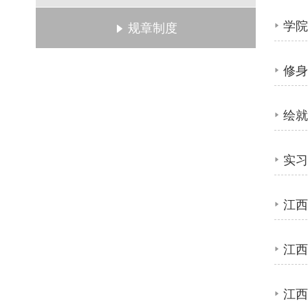
学
规章制度
修身
实
江
江
江