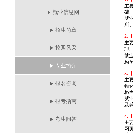
主
就业信息网
础
就
所
招生简章
2.
主
校园风采
理
就
构
专业简介
3.
主
报名咨询
物
格
就
报考指南
及
4.
考生问答
主
网