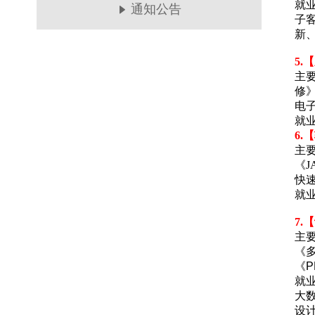
就
通知公告
子
新
5.
主
修
电
就
6.
主要
《J
快速
就
7.
主
《
《
就
大
设