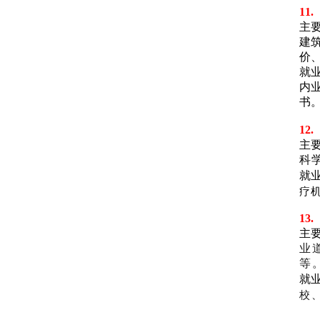
11
主
建
价
就
内
书
12
主
科
就
疗
13
主
业
等
就
校