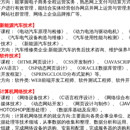
业方向：能掌握电子商务全程运营实务，熟悉网上支付与结算方式
客户进行有效管理，能结合实体经营创办网店并网上运营与管理;
、网站社群管理、网络上企业品牌推广等。
【新能源汽车技术】
要课程：《电动汽车原理与检修》、《动力电池与驱动电机》、
》、《汽车电气设备构造与维修》、《汽车使用性能与检测》、
子技术》、《新能源汽车技术》。
业方向：汽车维修类企业:新能源汽车的售后技术咨询、维护保养
【软件技术】
课程：《HTML网页设计》、《CSS开发制作》、《JAVASCRI
AVA语言》、《JSP动态网页设计》、《ORACLE数据库管理》、《S
开发框架》、《SPRINGCLOUD分布式架构》等。
业方向：软件类: WEB前端开发工程师、软件测试工程师、软件
【计算机网络技术】
要课程：
《网络设备技术》、《C语言程序设计》、《网络综合
多媒体技术》、《动态网站开发》、《网页设计与制作》、《JAV
PHOTOSHOP图形处理》、《数据库基础及应用》。
业方向：
计算机网络技术的就业方向:主要面向各类企事业单位、
数据处理等技术领域，从事数据的收集和整理、数据分析和运用
计组建，完成网络设备的选购、安装和配置，完成服务器的选购和