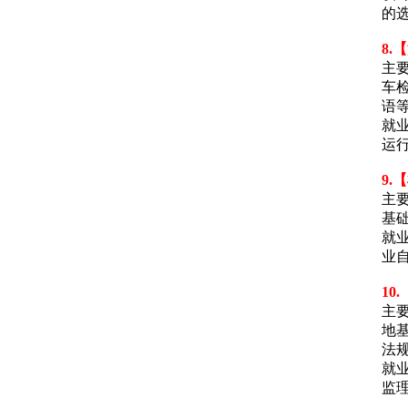
的
8
主
车
语
就
运
9.
主
基
就
业
10
主
地
法
就
监