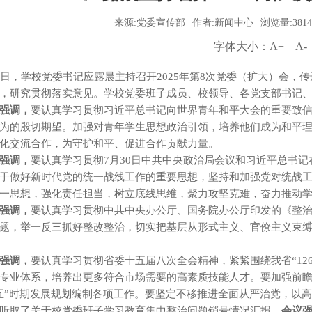
来源:党委宣传部
作者:新闻中心
浏览量:3814
字体大小：
A+
A-
8日，学校党委书记应露晨主持召开2025年第8次党委（扩大）会
，研究贯彻落实意见。学校党委班子成员、校领导、各党支部书记
强调，
要认真学习贯彻习近平总书记向世界青年和平大会的重要致
为的殷切期望。加强对青年学生思想政治引领，培养他们成为和平
化交流合作，为守护和平、促进合作贡献力量。
强调，
要认真学习贯彻7月30日中共中央政治局会议和习近平总书
于做好新时代党的统一战线工作的重要思想，坚持和加强党对统战
一思想，强化责任担当，树立底线思维，聚力攻坚克难，奋力推动
强调，
要认真学习贯彻中共中央办公厅、国务院办公厅印发的《整
题，举一反三抓好整改整治，切实把基层从形式主义、官僚主义束
强调，
要认真学习贯彻省委十五届八次全会精神，紧紧围绕我省“12
专业体系，培养出更多符合市场需要的高素质技能人才。要加强前
五”时期发展规划编制各项工作。要坚定不移推进全面从严治党，以
听取了关于校党委班子学习教育集中整治问题销号情况汇报。
会议