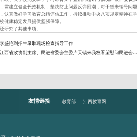
，需建立健全长效机制，坚决防止问题反弹回潮，对于暂未销号问
，认真做好学习教育总结评估工作，持续推动中央八项规定精神在
校健康稳定发展提供坚强保障。
还研究了其他事项。
李盛艳到招生录取现场检查指导工作
江西省政协副主席、民进省委会主委卢天锡来我校看望慰问民进会员、“全国三八红旗手”刘艳华
友情链接
教育部
江西教育网