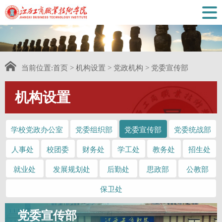
当前位置:
首页
>
机构设置
>
党政机构
>
党委宣传部
机构设置
学校党政办公室
党委组织部
党委宣传部
党委统战部
人事处
校团委
财务处
学工处
教务处
招生处
就业处
发展规划处
后勤处
思政部
公教部
保卫处
党委宣传部