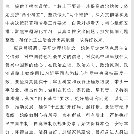
向、提供了根本遵循。全校上下要进一步提高政治站位，坚
定拥护“两个确立”、坚决做到“两个维护”，深入贯彻落实党
中央决策部署和省委工作要求，自觉对标看齐，精心组织安
排，聚焦主题深化学习，认真查摆突出问题，抓实抓细问题
整改，确保民主生活会开出高质量、取得好效果。
应露晨强调，要坚定理想信念，始终坚定对马克思主义
的信仰、对中国特色社会主义的信念、对实现中华民族伟大
复兴中国梦的信心，在政治立场、政治方向、政治原则、政
治道路上始终同以习近平同志为核心的党中央保持高度一
致。要坚持真抓实干，牢固树立和践行正确政绩观，带头干
事创业、担当作为，做到在其位、谋其政、尽其责，坚持实
事求是，落实“四下基层”要求，更好地研究问题、谋划工
作、推动发展，确保“十五五”开好局、起好步。要坚守纪律
底线，始终做到心有所畏、言有所戒、行有所止，严格执行
民主集中制，自觉按制度规矩办事，始终保持本色、安守本
分，怀德自重、洁身自好，加强家风建设，管好身边人身边