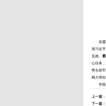
应露
用习近平
见效。
要
心任务，
带头筑牢
精力用在
学校
上一篇：
下一篇：