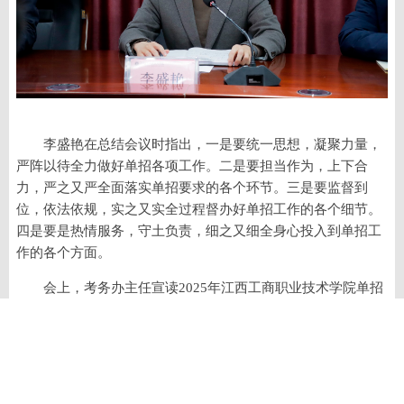
李盛艳在总结会议时指出，一是要统一思想，凝聚力量，
严阵以待全力做好单招各项工作。二是要担当作为，上下合
力，严之又严全面落实单招要求的各个环节。三是要监督到
位，依法依规，实之又实全过程督办好单招工作的各个细节。
四是要是热情服务，守土负责，细之又细全身心投入到单招工
作的各个方面。
会上，考务办主任宣读2025年江西工商职业技术学院单招
考试工作方案，副主考胡鹏飞作表态发言。
媒体链接：
https://xyh.univs.cn/a/xyh_xyh_jxgszyjsxy/250327/1995903.shtml
上一篇：
【中国网】江西工商职业技术学院举行“先锋领航 聚仁智汇”大讲堂启动暨第一讲