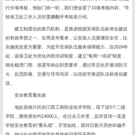
行分项考核，例如门岗一职，我们便设置了10项考核内容。”学
校保卫处工作人员邹雯娜翻开考核表介绍。
建立制度化的奖罚机制，是推进校园安保队伍标准化建设
的有效举措之一。在周圣华看来，让安保人员紧绷安全弦，比
实施奖惩更为重要。为提升安保队伍服务保障能力，自2024年
起，该保卫处为优化内部培训制度，建立“每周一培训”制度，
细化梳理门禁、巡逻等岗位职责要求，通过常态化开展消防灭
火、反恐防暴、交通引导等培训，以培促学推进队伍标准化建
设。
安全教育重实效
地处昌南片区的江西工商职业技术学院，现下设5个二级
学院，拥有师生约14000人。在过去几年里，反诈宣传一直是
学校安全教育的“重头戏”，尽管如此，面对日新月异的诈骗手
段，缺少社会阅历的学生群体依旧是防不胜防。