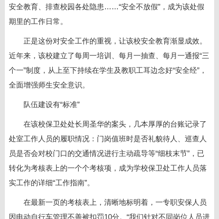
安全教育、排查校园各处隐患……“安全不放假”，成为该处假
期里的工作日常。
正是这份对安全工作的重视，让该校安全教育渐显成效。
近年来，该校建立了每周一培训、每月一抽查、每月一通报“三
个一”制度，从上至下持续在学生及教职工耳边念好“安全经”，
全面增强师生安全意识。
队伍建设有“标准”
在该校保卫处处长周圣华的案头，几本厚厚的台账记录了
处室工作人员的履职情况：门岗值班时是否礼貌待人、巡查人
员是否会对校门口的交通情况进行主动疏导等“细枝末节”，已
转化为考核表上的一个个考核项，成为学校保卫处工作人员落
实工作的详细“工作指南”。
在最新一页的考核表上，清晰地标明着，一专职安保人员
因电动自行车管理不善被扣罚10分。“我们针对不同岗位人员进